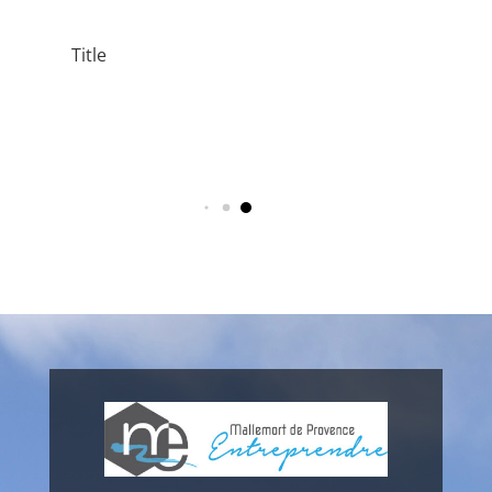
le
Title