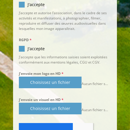
J'accepte
J’accepte et autorise l’association, dans le cadre de ses
activités et manifestations, à photographier, filmer,
reproduire et diffuser des œuvres audiovisuelles dans
lesquelles mon image apparaîtrait.
RGPD
*
J'accepte
J'accepte que les informations saisies soient exploitées
conformément aux mentions légales, CGU et CGV.
J’envoie mon logo en HD
*
Choisissez un fichier
Aucun fichier sélectionné
J’envoie un visuel en HD
*
Choisissez un fichier
Aucun fichier sélectionné