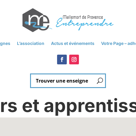
ignes
L’association
Actus et événements
Votre Page – ad
rs et apprentis