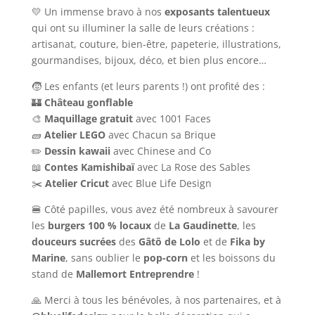
💛 Un immense bravo à nos
exposants talentueux
qui ont su illuminer la salle de leurs créations :
artisanat, couture, bien-être, papeterie, illustrations,
gourmandises, bijoux, déco, et bien plus encore…
🧒 Les enfants (et leurs parents !) ont profité des :
🏰
Château gonflable
🎨
Maquillage gratuit
avec 1001 Faces
🧱
Atelier LEGO
avec Chacun sa Brique
✏️
Dessin kawaii
avec Chinese and Co
📖
Contes Kamishibaï
avec La Rose des Sables
✂️
Atelier Cricut
avec Blue Life Design
🍔 Côté papilles, vous avez été nombreux à savourer
les
burgers 100 % locaux
de
La Gaudinette
, les
douceurs sucrées
des
Gâtô de Lolo
et de
Fika by
Marine
, sans oublier le
pop-corn
et les boissons du
stand de
Mallemort Entreprendre
!
🙏 Merci à tous les bénévoles, à nos partenaires, et à