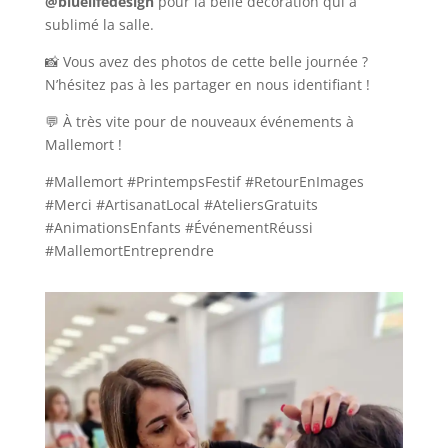
@bluelifedesign
pour la belle décoration qui a
sublimé la salle.
📸 Vous avez des photos de cette belle journée ?
N’hésitez pas à les partager en nous identifiant !
💬 À très vite pour de nouveaux événements à
Mallemort !
#Mallemort #PrintempsFestif #RetourEnImages
#Merci #ArtisanatLocal #AteliersGratuits
#AnimationsEnfants #ÉvénementRéussi
#MallemortEntreprendre