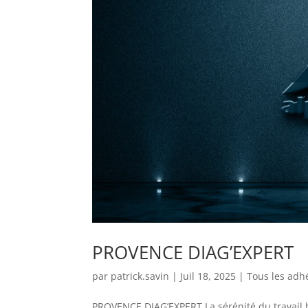
PROVENCE DIAG’EXPERT
par
patrick.savin
|
Juil 18, 2025
|
Tous les adh
PROVENCE DIAG’EXPERT La sérénité du travail b