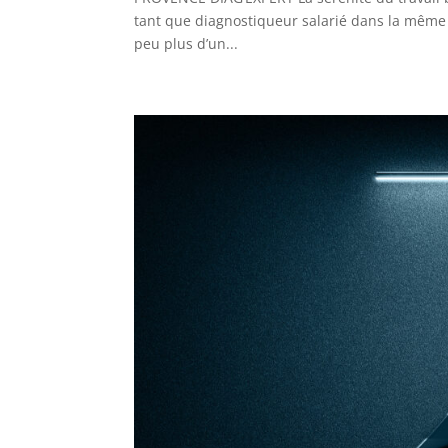
tant que diagnostiqueur salarié dans la même so
peu plus d’un...