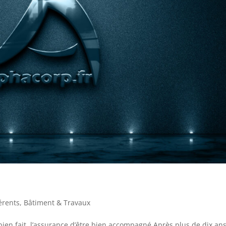
érents
,
Bâtiment & Travaux
ien fait, l’assurance d’être bien accompagné Après plus de dix an