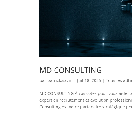
MD CONSULTING
par
patrick.savin
|
Juil 18, 2025
|
Tous les adh
MD CONSULTING À vos côtés pour vous aider à 
expert en recrutement et évolution profession
Consulting est votre partenaire stratégique pou